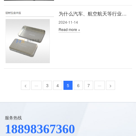
为什么汽车、航空航天等行业五金件飞速极速在线平台首选材料是铝合金呢?
2024-11-14
Read more +
<
···
3
4
5
6
7
···
>
服务热线
18898367360