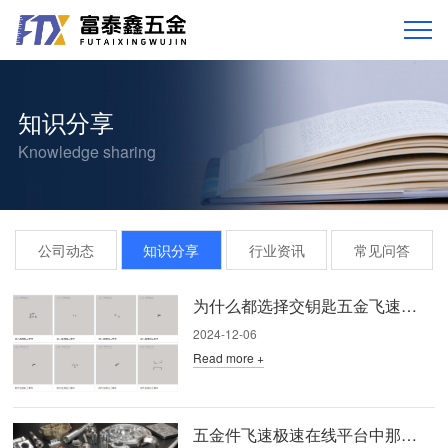
知识分享
Knowledge sharing
公司动态
知识分享
行业资讯
常见问答
为什么都选择交钥匙五金飞速极速在线平台解决方案?
2024-12-06
Read more +
五金件飞速极速在线平台中那些常见的金属是耐腐蚀的?